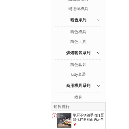
玛德琳模具
粉色系列
粉色模具
粉色工具
烘焙套装系列
粉色套装
kitty套装
商用模具系列
模具
销售排行
学厨不锈钢手动打蛋
1
器搅拌器和面奶油蛋
白咖啡打发棒蛋抽烘
￥
焙工具