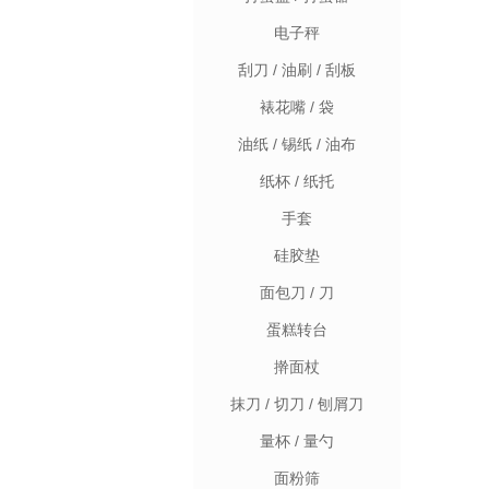
电子秤
刮刀 / 油刷 / 刮板
裱花嘴 / 袋
油纸 / 锡纸 / 油布
纸杯 / 纸托
手套
硅胶垫
面包刀 / 刀
蛋糕转台
擀面杖
抹刀 / 切刀 / 刨屑刀
量杯 / 量勺
面粉筛