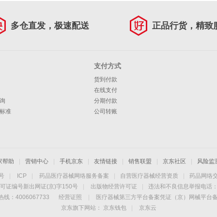
多仓直发，极速配送
正品行货，精致
支付方式
货到付款
在线支付
询
分期付款
标准
公司转账
家帮助
|
营销中心
|
手机京东
|
友情链接
|
销售联盟
|
京东社区
|
风险监
4号
|
ICP
|
药品医疗器械网络服务备案
|
自营医疗器械经营资质
|
药品网络
可证编号新出网证(京)字150号
|
出版物经营许可证
|
违法和不良信息举报电话：40
线：4006067733
经营证照
|
医疗器械第三方平台备案凭证（京）网械平台备字（
京东旗下网站：
京东钱包
|
京东云