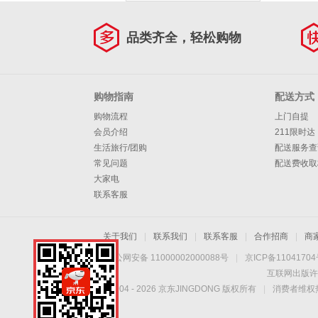
品类齐全，轻松购物
购物指南
配送方式
购物流程
上门自提
会员介绍
211限时达
生活旅行/团购
配送服务查
常见问题
配送费收取
大家电
联系客服
关于我们
|
联系我们
|
联系客服
|
合作招商
|
商
京公网安备 11000002000088号
|
京ICP备1104170
互联网出版许
Copyright © 2004 -
2026
京东JINGDONG 版权所有
|
消费者维权热