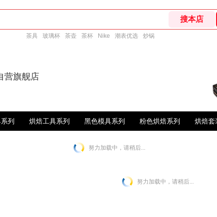
茶具
玻璃杯
茶壶
茶杯
Nike
潮表优选
炒锅
自营旗舰店
具系列
烘焙工具系列
黑色模具系列
粉色烘焙系列
烘焙套
努力加载中，请稍后...
努力加载中，请稍后...