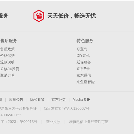
服务
天天低价，畅选无忧
售后服务
特色服务
售后政策
夺宝岛
价格保护
DIY装机
退款说明
延保服务
返修/退换货
京东E卡
取消订单
京东通信
京鱼座智能
测
|
质量公告
|
隐私政策
|
京东公益
|
Media & IR
交易第三方平台备案凭证
|
新出发京零 字第大120007号
06561155
2023）第00013号
|
营业执照
|
增值电信业务经营许可证